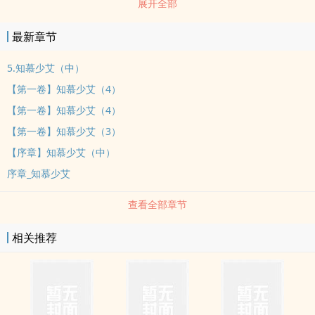
展开全部
不懂诗书礼乐，府中人私下唤她“野小姐”。唯有谢言玉，那个素来克
己复礼的世子，教她执笔落字，礼数规矩，待她如chun风化雨，却从
最新章节
不越礼半步。?世人皆说他端方自守，待妹妹严而有礼。却不知——谢
宜怜出嫁那夜，谢言玉在深夜推开她的房门，执手为她披上嫁衣，贴
5.知慕少艾（中）
在她耳畔，低声笑dao。“怜娘，可真是看上了旁人……才这般着急要
【第一卷】知慕少艾（4）
嫁？”“你忘了吗？你说过的，这一辈子——只要阿兄一个人。”“怜娘，
【第一卷】知慕少艾（4）
真是骗得阿兄好苦。”?【排雷】骨科、han强取豪夺、半强制，男全
【第一卷】知慕少艾（3）
C。不黑假小姐，但有很复杂的女女关系。（我并不认为这是雌竞）
【序章】知慕少艾（中）
妹是有点坏的万人迷，哥不是什么真君子= =。
序章_知慕少艾
查看全部章节
相关推荐