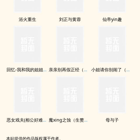
浴火重生
刘正与黄蓉
仙帝yin趣
回忆-我和我的姐姐张妍
亲亲别再假正经（月老有点忙之七）
小姐请你别闹了（月老有点忙之四）
恶女戏夫(相公好难追之四)
魔xing之蚀（生赘篇）
母与子
本站提供的作品版权属于作者。