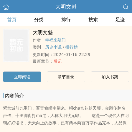
大明文魁
首页
分类
排行
搜索
足迹
大明文魁
作者：
幸福来敲门
类别：
历史小说
/
排行榜
2024-01-16 22:29
更新时间：
最新章节：
后记
立即阅读
章节目录
加入书架
内容简介
紫禁城前九重门，百官簪缨南阙来。帽cha宫花朝天颜，金殿传胪名
声传。十里御街打ma过，人称大明状元郎。 这是一个现代人在明
朝好好读书，天天向上的故事，已有两本两百万字作品完本，人品保
证！ 书友群：164.548.046大家来聊聊天，提提意见。