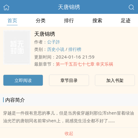
天唐锦绣
首页
分类
排行
搜索
足迹
天唐锦绣
作者：
公子許
类别：
历史小说
/
排行榜
2024-01-16 21:59
更新时间：
最新章节：
第一千五百七十七章 幸灾乐祸
立即阅读
章节目录
加入书架
内容简介
穿越是一件很有意思的事儿，但是当房俊穿越到那位浑shen冒着绿油
油光芒的唐朝同名前辈shen上，就感觉生活全都不好了……
收起