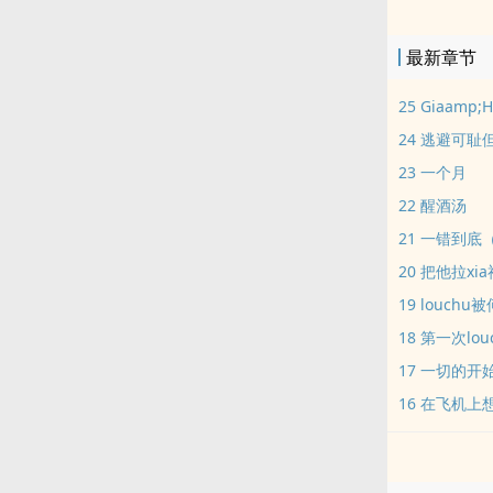
本该害怕，或
照片自wei。
最新章节
双c，男主s
主有暧昧关系
25 Giaamp;
自行避雷！*p
24 逃避可耻
play，但
23 一个月
22 醒酒汤
21 一错到底
20 把他拉xi
19 louch
18 第一次lo
17 一切的开
16 在飞机上