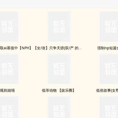
取ai慕值中【NPH】
【女/攻】只争天骄(双/产 的番外
强制np短篇
规则崩塌
低等动物 【娱乐圈】
低俗故事(女尊,