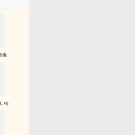
合集
 H)