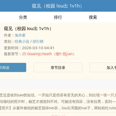
窥见（校园 lou出 1v1h）
分类
排行
搜索
窥见（校园 lou出 1v1h）
作者：
兔作家
类别：
经典小说
/
排行榜
2026-03-10 04:41
更新时间：
最新章节：
25 Giaamp;Heath（微h 指jian）
即阅读
章节目录
加入
芝总是收到sao扰短信。一开始只是些若有若无的关心，到出现一张一只大
结领结的照片时，杨芝才感觉到不对。可她没有回应，没有拉黑，直到——
【照片】从窗外偷拍的杨芝脱掉nei衣，lou出浑圆的nai子，两粒粉红rut
的nai子好美” 【照片】一只骨节分明布满青jin的大手握住一gen粉nencu大的