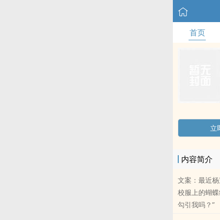
首页
立
内容简介
文案：最近杨
校服上的蝴蝶
勾引我吗？” 
ting起“芝芝