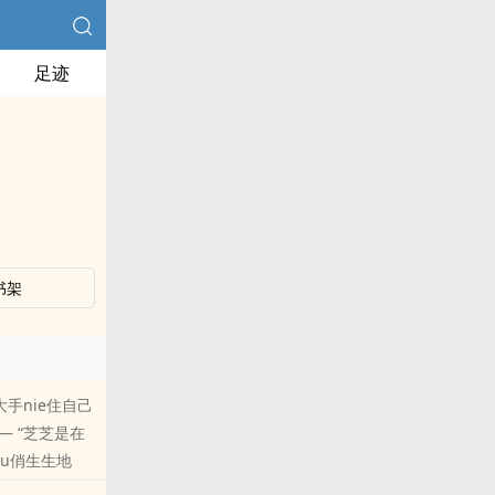
足迹
书架
手nie住自己
 “芝芝是在
ou俏生生地
yinjing她