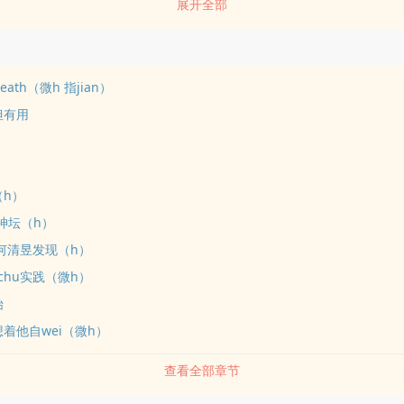
展开全部
者感到恶心。可回到家后，她却在房间里脱光衣服，对着窗户张大双tui
杨芝：外表高冷美艳实则是有lou出癖的自恋狂何清昱：表面风光霁月实则yi
hen心都洁更新速度：随缘（因为隔壁《虚荣》还没写完...）*ps：有男二
（也许会有亲密行为）但只是推动qing节发展的作用最终结局一定会是女
Heath（微h 指jian）
ps：因为是lou出文，所以不可避免的会出现女主lou出被非男主的人看见/
但有用
安排的男配们都会是帅哥。请自行避雷！！！
（h）
a神坛（h）
u被何清昱发现（h）
uchu实践（微h）
始
想着他自wei（微h）
查看全部章节