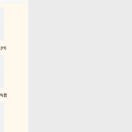
(H)
斯内普