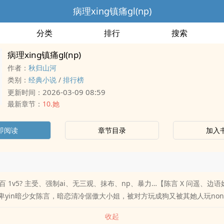
病理xing镇痛gl(np)
分类
排行
搜索
病理xing镇痛gl(np)
作者：
秋归山河
类别：
经典小说
/
排行榜
2026-03-09 08:59
更新时间：
最新章节：
10.她
即阅读
章节目录
加入
 1v5? 主受、强制ai、无三观、抹布、np、暴力…【陈言 X 问遥、边
自卑yin暗少女陈言，暗恋清冷倨傲大小姐，被对方玩成狗又被其她人玩no
收起