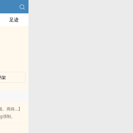
足迹
书架
语嫣、商殊…】
ng强制。