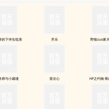
样的下伴生耽美
齐乐
野狼zuo家犬
兽师与小裁缝
壹次心
HP之约翰·