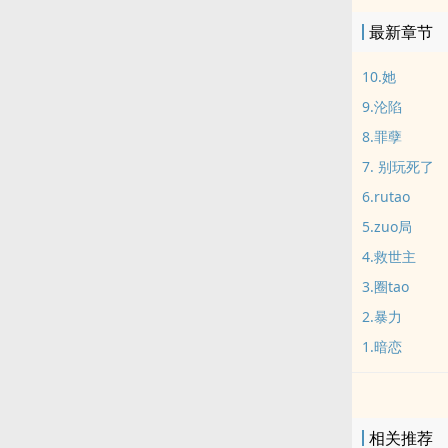
最新章节
10.她
9.沦陷
8.罪孽
7. 别玩死了
6.rutao
5.zuo局
4.救世主
3.圈tao
2.暴力
1.暗恋
相关推荐