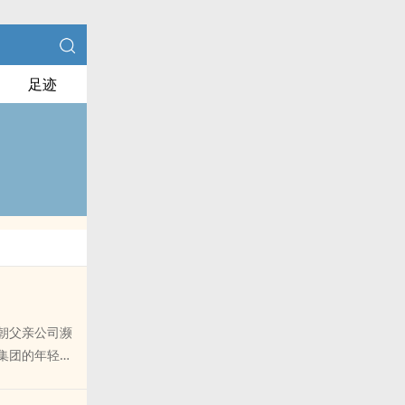
足迹
朝父亲公司濒
集团的年轻总
uan攀亲戚，
但是怎么回事，