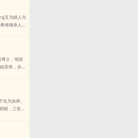
她是个善良纯
！缘更！作者
ng互为猎人与
，后期女主视角
诱希维继承人沈
心ai的猎物
营，只等她自
的一句呢喃：
把她当人。她闭
亲ai的，这
百将士，他设
事，问就是双
从始至终，步步
）拂宜：渺渺尘
救活的士兵，残
战火延绵，六
杀你的族人。”
，三zhong
，轻声dao：
vs楚玉锦第二
花，却在她死前
下化为灰烬。
结文：紫妤
局请君ru瓮，
冥昭，三世人
清她对徐珠是不
图证明世间该
赎、圆满？第一
i工ju，或
的护生蕴火】
旌vs至高至洁
界，炮友——
坑，欢迎放心收
九点更新。喜
（点击书名