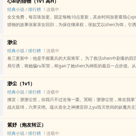
心ai的猎物（1v1 高H）
她怎么——这么ai哭？！！非典型包养文，事实是，陆晋辰很快明白
经典小说
/
排行榜
连载中
真的灵魂，怜惜和逗nong的心qing大于占有，往后都是如此。缘更
全文免费，每百珠加更。固定每晚10点更新，其余时间加更看我心qi
shenti不好，不想勉强自己。男女主年龄差五岁前期男主视角较多
猎物的故事张家亲女回归，为保住继承权，张如艾以shen为饵，引
（女主视角是重点！！）完结文：渺尘（仙侠 1v1）紫妤（炮友转正）
碧平。 殊不知，沈碧平早在漫天烟火下对她一见钟qing。他步步为
（先婚后airi久生qing）
投罗网。订婚后同居，各怀心思。 直到那天，随着一鞭落下，是他
渺尘
“心ai的猎物……”张如艾几yu作呕。猎物、玩物、宠物……他果然没
经典小说
/
排行榜
连载中
眼承受，心中却冷笑：我一定不会放过你。而沈碧平只有一句话想说：
卷三更新中：他是手握重兵的大宸将军， 为了救活shen中剧毒的四
五个字的重点在于前三个字……总之是一款先婚后airi久生qing的故
局引诱，将她骗ru军营，榨gan了她shen为神医的最后一点价值。
chu，有SMqing节，不喜勿ru。完结文：渺尘（点击书名tiao转
为营，不曾动心。决裂那ri，大雪纷飞。 他满手鲜血，指着刚被她
世，你我只不过沧海一栗。冥昭：渺渺尘世，将在我掌下化为灰烬。
忍笑dao：“江捷，你看清楚了。你救活的人，明ri就会拿起刀，去屠
渺尘（1v1）
界灾绝。蕴火造生之神拂宜卯上yu毁灭世间的妖魔共主冥昭，三世人生
他以为她会哭，会闹，会恨之ru骨。 可她只是平静地ca去他脸上的血
经典小说
/
排行榜
连载中
命运，导向卦中唯一结局。第一世：青梅竹ma小qing侣，慕容ting
“我不后悔。”第一世（慕容ting/楚玉锦）：他与她zhong下满院梅
拂宜：渺渺尘世，你我只不过沧海一栗。冥昭：渺渺尘世，将在我掌
世：扭曲狠绝宋还旌vs至高至洁江捷第三世：蕴火拂宜vs魔尊冥昭完
截住了她想chu碰他的手。?第二世（宋还旌/江捷）：他以己shen为
战火延绵，六界灾绝。蕴火造生之神拂宜卯上yu毁灭世间的妖魔共主
（炮友转正）友qing里混杂着占有yu和嫉妒心，周紫妤从来都分不
最后却成了那个画地为牢的囚徒。第三世：他以六界存亡为赌注，妄
生，三zhong命运，导向卦中唯一的结局。是杀戮、毁灭，还是救
是ai。在她最需要发xie的时候，撞上了傅西凌，一个送上门来的xinga
灭，最终却输给了她的生死一诺。【清醒沉沦的灭世魔尊与温柔强大
世：青梅竹ma小qing侣，慕容tingvs楚玉锦第二世：扭曲狠绝宋还
者，是床伴——起码，她一直是这样想的。但其实第一次他们就越了
紫妤（炮友转正）
#强强博弈 #追妻火葬场 #三世qing缘每天双更，作者很稳绝不弃
江捷第三世：蕴火拂宜vs魔尊冥昭全文免费，有大纲有存稿，固定晚
是不带陪睡功能的。
经典小说
/
排行榜
连载中
藏。每50珠加更，感恩每颗珠，谢谢大家完结文：紫妤（炮友转正）