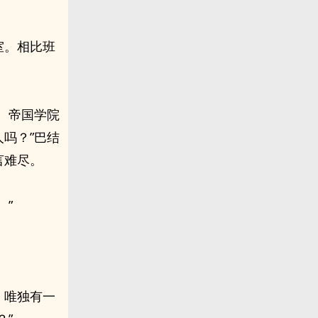
室。相比班
。帝国学院
吗？”巴结
言难尽。
。”
。唯独有一