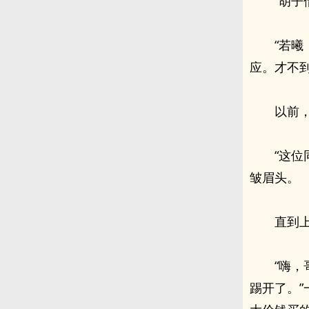
“胡
“若
应。才不
以前
“这
皱眉头。
直到
“嗨
踢开了。