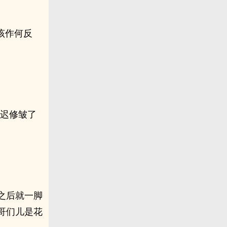
该作何反
晋迟修皱了
之后就一脚
哥们儿是花