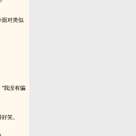
？”
少面对类似
。
“我没有骗
得好笑。