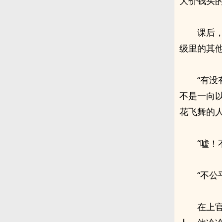
大价钱买
课后
级里的其
“有
不是一向
花飞舞的
“嘘
“不
在上