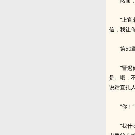
然而
“上
信，我让
第5
“晋
是。哦，不
说话直扎
“你！
“我