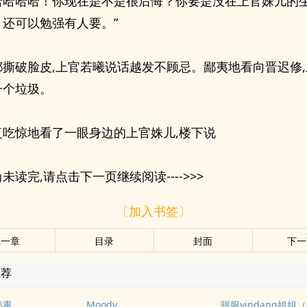
哈哈哈哈！你现在是不是很后悔？你要是没在上官姝儿的
还可以勉强有人要。”
都撕破脸皮,上官若曦说话越发不顾忌。鄙夷地看向晋迟修
一个垃圾。
复吃惊地看了一眼身边的上官姝儿,楼下说
未读完,请点击下一页继续阅读---->>>
〔加入书签〕
上一章
目录
封面
下一
推荐
病毒
Moody