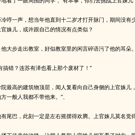
冷地看了一眼周围的同学，“有本事，你们去挑战上官姝儿
泽冷哼一声，想当年他直到十二岁才打开脉门，期间没有
上官姝儿，或许跟自己的情况有点类似？
，他大步走出教室，好似教室里的闲言碎语污了他的耳朵
没有搞错？连苏有泽也看上那个废材了！”
学院最高的建筑物顶层，闻人复看向自己身侧的上官姝儿，
地方一般人我都不带他来。”、
他有尾巴，此刻一定是左右摇摆得欢腾。上官姝儿莫名觉