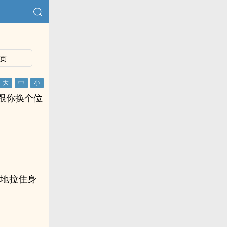
页
跟你换个位
定地拉住身