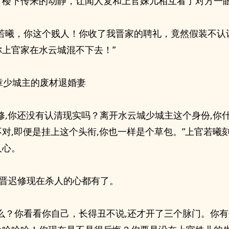
，楼下传来的动静，让闻人复和上官姝儿相互看了对方一
官若曦，你这个贱人！你收了我晋家的聘礼，竟然假装不认
你上官家在水云城混不下去！”
0章少城主的废材退婚妻
迟修,你还没有认清现实吗？离开水云城少城主这个身份,你
对,即便是挂上这个头衔,你也一样是个草包。”上官若曦
人心。
”晋迟修现在杀人的心都有了。
什么？你看看你自己，长得丑不说,还才开了三个脉门。你