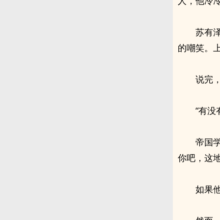
人，他冷
苏有
的嘲笑。
说完
“有
帝国
你吧，这
如果