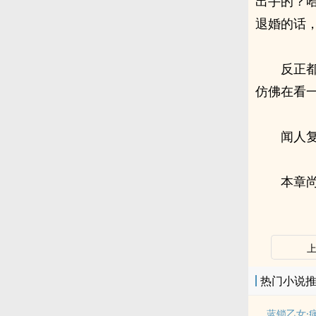
出手的？
退婚的话，
反正
仿佛在看
闻人
本章尚
热门小说
蓝锁乙女·