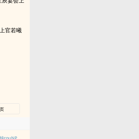
生辰宴会上
,上官若曦
页
驯服yindang姐姐（纯rouNPH产ru）